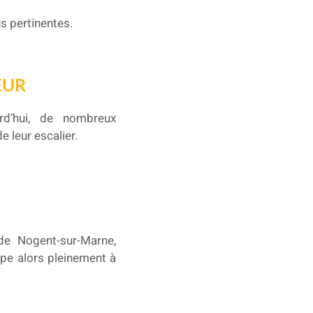
us pertinentes.
EUR
urd’hui, de nombreux
e leur escalier.
de Nogent-sur-Marne,
ipe alors pleinement à