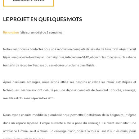
LE PROJET EN QUELQUES MOTS
Rénovation
faite sur un délai de 2 semaines
Notre client nous a contactés pour une rénovation complète de sa salle de bain. Son objectif était
triple : remplacer la douche par une baignoire, intégrer une VMC, et ouvrir les toilettes sur la salle de
bain afin de récupérer l’espace du sas et créer un volume plus fluide.
Après plusieurs échanges, nous avons affiné ses besoins et validé les choix esthétiques et
techniques. Les travaux ont débuté par une dépose complète de l’existant : douche, carrelage,
meubles et cloisons séparant les WC.
Nous avons ensuite modifié la plomberie pour permettre l’installation de la baignoire, intégrée
dans un espace repensé. L’étape suivante a été la pose du carrelage. Le client souhaitait une
ambiance lumineuse et a choisi un carrelage blanc, posé à la fois au sol et sur les murs, pour