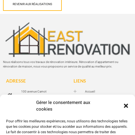
REVENIR AUX RÉALISATIONS
Nous réalisons tous vos travaux de rénovation intérieure. Rénovation d’appartement ou
rénovation de maison, nous vous proposons un service de qualité au meilleur prix.
ADRESSE
LIENS
100 avenue Carnot
Accueil
94100 SAINT-MAUR-DES-
Prestations
FOSSÉS
Gérer le consentement aux
Réalisations
cookies
06 20 56 73 77
Contact
Blog
Pour offrir les meilleures expériences, nous utilisons des technologies telles
DPE
que les cookies pour stocker et/ou accéder aux informations des appareils.
Le fait de consentir à ces technologies nous permettra de traiter des