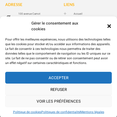
ADRESSE
LIENS
100 avenue Carnot
Accueil
94100 SAINT-MAUR-DES-
Prestations
FOSSÉS
Gérer le consentement aux
Réalisations
cookies
06 20 56 73 77
Contact
Blog
Pour offrir les meilleures expériences, nous utilisons des technologies telles
DPE
que les cookies pour stocker et/ou accéder aux informations des appareils.
Le fait de consentir à ces technologies nous permettra de traiter des
données telles que le comportement de navigation ou les ID uniques sur ce
LÉGALE
site. Le fait de ne pas consentir ou de retirer son consentement peut avoir
un effet négatif sur certaines caractéristiques et fonctions.
Mentions légales
Politiques de confidentialité
ACCEPTER
Politique de cookies
REFUSER
Copyright 2025 © East Rénovation
Facebook
Instagram
VOIR LES PRÉFÉRENCES
Politique de cookies
Politiques de confidentialité
Mentions légales