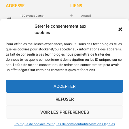
ADRESSE
LIENS
100 avenue Carnot
Accueil
94100 SAINT-MAUR-DES-
Prestations
FOSSÉS
Gérer le consentement aux
Réalisations
cookies
06 20 56 73 77
Contact
Blog
Pour offrir les meilleures expériences, nous utilisons des technologies telles
DPE
que les cookies pour stocker et/ou accéder aux informations des appareils.
Le fait de consentir à ces technologies nous permettra de traiter des
données telles que le comportement de navigation ou les ID uniques sur ce
LÉGALE
site. Le fait de ne pas consentir ou de retirer son consentement peut avoir
un effet négatif sur certaines caractéristiques et fonctions.
Mentions légales
Politiques de confidentialité
ACCEPTER
Politique de cookies
REFUSER
Copyright 2025 © East Rénovation
Facebook
Instagram
VOIR LES PRÉFÉRENCES
Politique de cookies
Politiques de confidentialité
Mentions légales