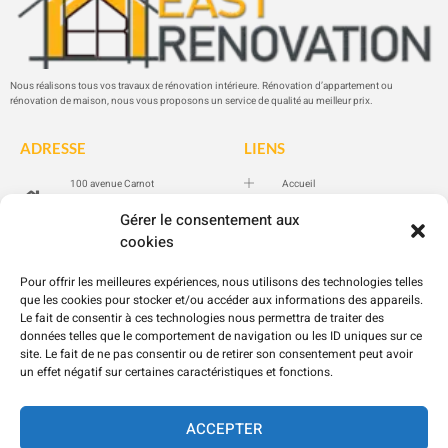
Nous réalisons tous vos travaux de rénovation intérieure. Rénovation d’appartement ou
rénovation de maison, nous vous proposons un service de qualité au meilleur prix.
ADRESSE
LIENS
100 avenue Carnot
Accueil
94100 SAINT-MAUR-DES-
Prestations
FOSSÉS
Gérer le consentement aux
Réalisations
cookies
06 20 56 73 77
Contact
Blog
Pour offrir les meilleures expériences, nous utilisons des technologies telles
DPE
que les cookies pour stocker et/ou accéder aux informations des appareils.
Le fait de consentir à ces technologies nous permettra de traiter des
données telles que le comportement de navigation ou les ID uniques sur ce
LÉGALE
site. Le fait de ne pas consentir ou de retirer son consentement peut avoir
un effet négatif sur certaines caractéristiques et fonctions.
Mentions légales
Politiques de confidentialité
ACCEPTER
Politique de cookies